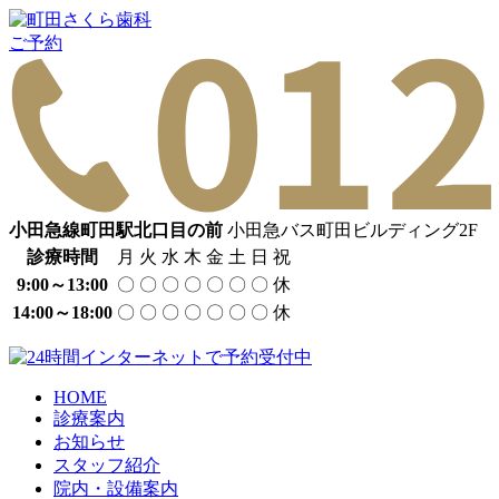
ご予約
小田急線町田駅北口目の前
小田急バス町田ビルディング2F
診療時間
月
火
水
木
金
土
日
祝
9:00～13:00
〇
〇
〇
〇
〇
〇
〇
休
14:00～18:00
〇
〇
〇
〇
〇
〇
〇
休
HOME
診療案内
お知らせ
スタッフ紹介
院内・
設備案内