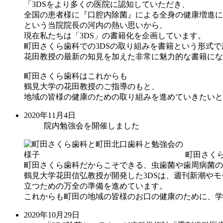
「3DSをより多くの医院に認知していただき、
全国の患者様に『口腔内除菌』による全身の健康増進に
という当院院長の河内の熱い思いから、
現在私たちは「3DS」の書籍化を企画しています。
町田さくら歯科での3DSの取り組みを書籍という形式
花田教授の最新の知見を加えた非常に魅力的な書籍にな
町田さくら歯科はこれからも
鶴見大学の花田教授のご指導のもと、
地域の皆様の健康のための取り組みを進めていきたいと
2020年11月4日
院内勉強会を開催しました
町田さく
町田さくら歯科だからこそできる、虫歯菌や歯周病菌の
鶴見大学花田信弘教授が開発した3DSは、週刊新潮や
立つための万全の準備を進めています。
これからも町田の地域の皆様のお口の健康のために、学
2020年10月29日