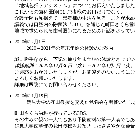
「地域包括ケアシステム」についてお伝えいたしました
これからの歯科医師には患者様のお口だけでなく、
介護予防も見据えて「患者様の生活を見る」ことが求め
講義では口腔内の除菌法「3DS」を通じた町田さくら
地域で求められる歯科医師になるためのお話をさせてい
2020年12月1日
2020～2021年の年末年始の休診のご案内
誠に勝手ながら、下記の通り年末年始の休診とさせてい
休診期間：2020年12月30日（水）～2021年1月5日（火）
ご迷惑をおかけいたしますが、お間違えのないようにご
よろしくお願いいたします。
詳細は医院にてお問い合わせください。
2020年11月19日
鶴見大学の花田教授を交えた勉強会を開催いたし
町田さくら歯科が行っている3DS。
その生みの親の一人でもあり予防歯科の第一人者でもあ
鶴見大学歯学部の花田教授をお招きしたささやかな会合