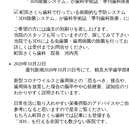
「3DS除菌システム」が歯科学術誌「季刊歯科医
町田さくら歯科で行っている画期的な予防システム
「3DS除菌システム」が歯科学術誌「季刊歯科医療」
ご希望の方には論文の別刷りを差し上げます。
当院のスタッフも写っていますので、探してみて下さい
当院でも3DSによる虫歯菌・歯周病菌の除菌を行ってお
詳しくは受付までお問合せください。
町田さくら歯科 院長 河内亮
2020年10月22日
週刊新潮2020年10月15日号にて、鶴見大学歯
新型コロナウイルスと歯周病との「恐るべき」接点や、
歯周病を放置した場合の脳卒中や心筋梗塞、認知症のリ
わかりやすく説明されています。
日常生活に取り入れやすい栄養摂取のアドバイスやご自
参考になると思いますので是非ご覧ください。
もちろん町田さくら歯科では記事にも登場する
「3DS」を行える全国でも数少ない医院です。