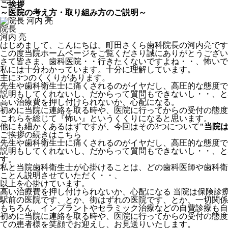
ご挨拶
～医院の考え方・取り組み方のご説明～
院長
河内 亮
はじめまして、こんにちは。町田さくら歯科院長の河内亮です
この度当院ホームページをご覧くださり誠にありがとうござい
さて皆さま、歯科医院・・行きたくないですよね・・、怖いで
私には十分わかっています。十分に理解しています。
主に3つのくくりがあります。
先生や歯科衛生士に痛くされるのがイヤだし、高圧的な態度で
説明もしてくれないし、だからって質問もできないし・・、と
高い治療費を押し付けられないか、心配になる。
初めに当院に連絡を取る時や、医院に行ってからの受付の態度
これらを総じて『怖い』というくくりになると思います。
他にも細かくあるはずですが、今回はその3つについて
"当院
ご挨拶の続きはこちら
先生や歯科衛生士に痛くされるのがイヤだし、高圧的な態度で
説明もしてくれないし、だからって質問もできないし・・、と
す。
私と当院歯科衛生士が心掛けることは、どの歯科医師や歯科衛
ことん説明させていただく・・、
以上を心掛けています。
高い治療費を押し付けられないか、心配になる
当院は保険診
駅前の医院です、とか、街はずれの医院です、とか、一切関係
もちろん、インプラントやセラミック治療などの自費診療も自
初めに当院に連絡を取る時や、医院に行ってからの受付の態度
ての患者様を笑顔でお迎えし、お見送りいたします。