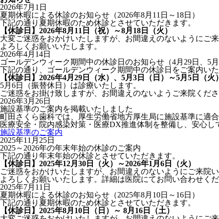
2026年7月1日
夏期休暇による休診のお知らせ（2026年8月11日～18日）
下記の通り夏期休暇のため休診とさせていただきます。
【休診日】2026年8月11日（祝）～8月18日（火）
大変ご迷惑をおかけいたしますが、お間違えのないようにご来
よろしくお願いいたします。
2026年4月14日
ゴールデンウィーク期間中の休診日のお知らせ（4月29日、5月
下記の通り、ゴールデンウィーク期間中の休診日をご案内いた
【休診日】2026年4月29日（水）、5月3日（日）～5月5日（火
5月6日（振替休日）は診療いたします。
ご迷惑をお掛け致しますが、お間違えのないようご来院くださ
2026年3月26日
施設基準のご案内を掲載いたしました
町田さくら歯科では、厚生労働省地方厚生局に施設基準に適合
医療安全・院内感染対策・医療DX推進体制を整備し、安心し
施設基準のご案内
2025年11月25日
2025～2026年の年末年始の休診のご案内
下記の通り年末年始の休診とさせていただきます。
【休診日】2025年12月30日（火）～2026年1月6日（火）
ご迷惑をおかけいたしますが、お間違えのないようにご来院い
よろしくお願いいたします。詳細は医院にてお問い合わせくだ
2025年7月11日
夏期休暇による休診のお知らせ（2025年8月10日～16日）
下記の通り夏期休暇のため休診とさせていただきます。
【休診日】2025年8月10日（日）～ 8月16日（土）
大変ご迷惑をおかけいたしますが、お間違えのないようにご来