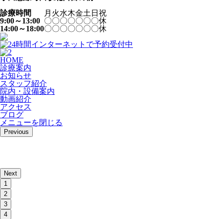
診療時間
月
火
水
木
金
土
日
祝
9:00～13:00
〇
〇
〇
〇
〇
〇
〇
休
14:00～18:00
〇
〇
〇
〇
〇
〇
〇
休
HOME
診療案内
お知らせ
スタッフ紹介
院内・
設備案内
動画紹介
アクセス
ブログ
メニューを閉じる
Previous
Next
1
2
3
4