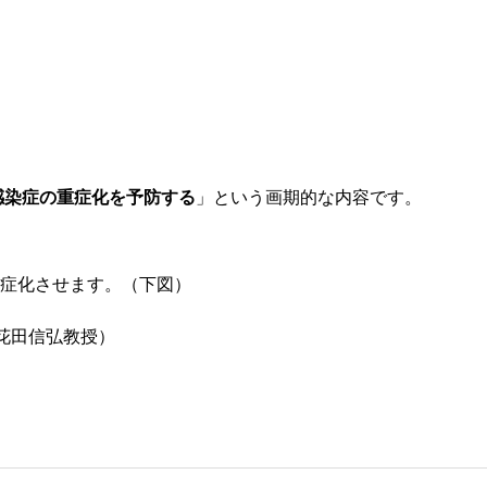
感染症の
重症化を予防
する
」という画期的な内容です。
症化させます。（下図）
花田信弘教授）