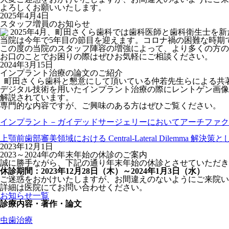
よろしくお願いいたします。
2025年4月4日
スタッフ増員のお知らせ
2025年4月、町田さくら歯科では歯科医師と歯科衛生士を
当院は今年で5年目の節目を迎えます。
コロナ禍の困難な時期
この度の当院のスタッフ陣容の増強によって、
より多くの方の
お口のことでお困りの際はぜひお気軽にご相談ください。
2024年3月15日
インプラント治療の論文のご紹介
町田さくら歯科と懇意にして頂いている仲若先生らによる共
デジタル技術を用いたインプラント治療の際にレントゲン画像
解説されています。
専門的な内容ですが、ご興味のある方はぜひご覧ください。
インプラント－ガイデッドサージェリーにおいてアーチファク
上顎前歯部審美領域における Central-Lateral Dilemma 解決策
2023年12月1日
2023～2024年の年末年始の休診のご案内
誠に勝手ながら、下記の通り年末年始の休診とさせていただき
休診期間：2023年12月28日（木）～2024年1月3日（水）
ご迷惑をおかけいたしますが、お間違えのないようにご来院い
詳細は医院にてお問い合わせください。
お知らせ一覧
診療内容・著作・論文
虫歯治療