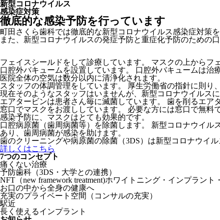
新型コロナウイルス
感染症対策
徹底的な感染予防を行っています
町田さくら歯科では徹底的な新型コロナウイルス感染症対策を
また、新型コロナウイルスの発症予防と重症化予防のための口
フェイスシールドをして診療しています。
マスクの上からフ
口腔外バキュームを設置しています。
口腔外バキュームは治療
医院全体の空気は数分以内に清浄化されます。
スタッフの体調管理をしています。
厚生労働省の指針に則り
現在そのようなスタッフはいませんが、新型コロナウイルスに
エアタービンは患者さん毎に滅菌しています。
歯を削るエア
窓口でマスクをお渡ししています。
必要な方には窓口で無料
感染予防に、マスクはとても効果的です。
口腔病原菌（歯周病菌等）を除菌します。
新型コロナウイル
あり、歯周病菌が感染を助けます。
歯のクリーニングや病原菌の除菌（3DS）は新型コロナウイ
詳しくはこちら
7つのコンセプト
痛くない治療
予防歯科（3DS・大学との連携）
NFT（new framework treatment)
ホワイトニング・インプラント
お口の中から全身の健康へ
充実のプライベート空間（コンサルの充実）
駅近
長く使えるインプラント
お知らせ