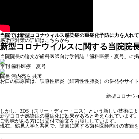
当院では新型コロナウィルス感染症の
重
症
化
予
防
に
力を入れて
感染症対策の詳細はこちらから
新型コロナウイルスに関する当院院
当院院長の論文が歯科医師向け学術誌「歯科医療・夏号」に掲
季刊 歯科医療 夏号
院長 河内亮ら 共著
お口の病原菌は、誤嚥性肺炎（細菌性性肺炎）の併発やサイト
新型コロナウ
しかし、3DS（スリー・ディー・エス）という新しい技術に
新型コロナ感染症の重症化に効果があると考えられています。
ご興味がある方には受付で論文をお渡ししています。
現在、鶴見大学と共同で、除菌に関する歯科医師向けの書籍を