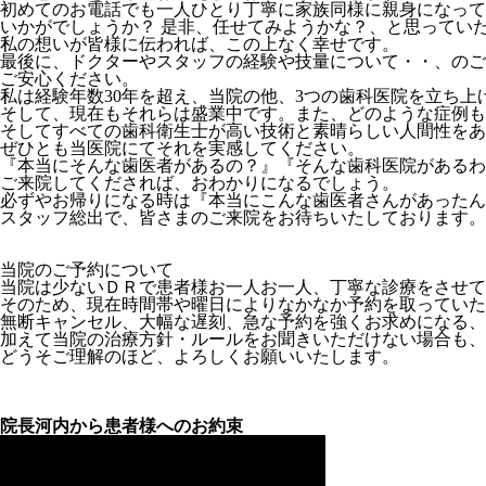
初めてのお電話でも一人ひとり丁寧に家族同様に親身になって
いかがでしょうか？ 是非、任せてみようかな？、と思ってい
私の想いが皆様に伝われば、この上なく幸せです。
最後に、ドクターやスタッフの経験や技量について・・、のご
ご安心ください。
私は経験年数30年を超え、当院の他、3つの歯科医院を立ち
そして、現在もそれらは盛業中です。また、どのような症例も
そしてすべての歯科衛生士が高い技術と素晴らしい人間性をあ
ぜひとも当医院にてそれを実感してください。
『本当にそんな歯医者があるの？』『そんな歯科医院があるわ
ご来院してくだされば、おわかりになるでしょう。
必ずやお帰りになる時は『本当にこんな歯医者さんがあったん
スタッフ総出で、皆さまのご来院をお待ちいたしております。
当院のご予約について
当院は少ないＤＲで患者様お一人お一人、丁寧な診療をさせて
そのため、現在時間帯や曜日によりなかなか予約を取っていた
無断キャンセル、大幅な遅刻、急な予約を強くお求めになる、
加えて当院の治療方針・ルールをお聞きいただけない場合も、
どうそご理解のほど、よろしくお願いいたします。
院長河内から患者様へのお約束