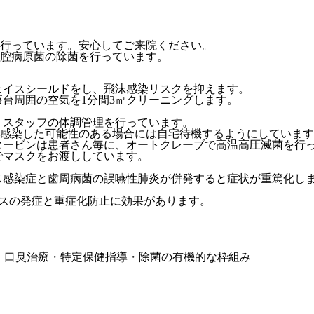
行っています。安心してご来院ください。
腔病原菌の除菌を行っています。
ェイスシールドをし、飛沫感染リスクを抑えます。
台周囲の空気を1分間3㎥クリーニングします。
、スタッフの体調管理を行っています。
感染した可能性のある場合には自宅待機するようにしています
タービンは患者さん毎に、オートクレーブで高温高圧滅菌を行
でマスクをお渡ししています。
ス感染症と歯周病菌の誤嚥性肺炎が併発すると症状が重篤化し
ルスの発症と重症化防止に効果があります。
・口臭治療・
特定保健指導・除菌の有機的な枠組み